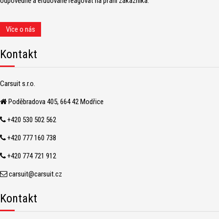
odpovědně a erudovaně reagovat na přání zákazníka.
Více o nás
Kontakt
Carsuit s.r.o.
Poděbradova 405, 664 42 Modřice
+420 530 502 562
+420 777 160 738
+420 774 721 912
carsuit@carsuit.cz
Kontakt